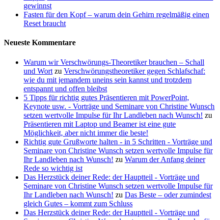
gewinnst
Fasten für den Kopf – warum dein Gehirn regelmäßig einen
Reset braucht
Neueste Kommentare
Warum wir Verschwörungs-Theoretiker brauchen – Schall
und Wort
zu
Verschwörungstheoretiker gegen Schlafschaf:
wie du mit jemandem uneins sein kannst und trotzdem
entspannt und offen bleibst
5 Tipps für richtig gutes Präsentieren mit PowerPoint,
Keynote usw. - Vorträge und Seminare von Christine Wunsch
setzen wertvolle Impulse für Ihr Landleben nach Wunsch!
zu
Präsentieren mit Laptop und Beamer ist eine gute
Möglichkeit, aber nicht immer die beste!
Richtig gute Grußworte halten - in 5 Schritten - Vorträge und
Seminare von Christine Wunsch setzen wertvolle Impulse für
Ihr Landleben nach Wunsch!
zu
Warum der Anfang deiner
Rede so wichtig ist
Das Herzstück deiner Rede: der Hauptteil - Vorträge und
Seminare von Christine Wunsch setzen wertvolle Impulse für
Ihr Landleben nach Wunsch!
zu
Das Beste – oder zumindest
gleich Gutes – kommt zum Schluss
Das Herzstück deiner Rede: der Hauptteil - Vorträge und