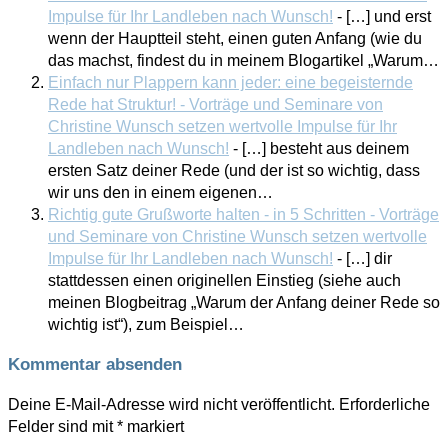
Impulse für Ihr Landleben nach Wunsch!
- […] und erst
wenn der Hauptteil steht, einen guten Anfang (wie du
das machst, findest du in meinem Blogartikel „Warum…
Einfach nur Plappern kann jeder: eine begeisternde
Rede hat Struktur! - Vorträge und Seminare von
Christine Wunsch setzen wertvolle Impulse für Ihr
Landleben nach Wunsch!
- […] besteht aus deinem
ersten Satz deiner Rede (und der ist so wichtig, dass
wir uns den in einem eigenen…
Richtig gute Grußworte halten - in 5 Schritten - Vorträge
und Seminare von Christine Wunsch setzen wertvolle
Impulse für Ihr Landleben nach Wunsch!
- […] dir
stattdessen einen originellen Einstieg (siehe auch
meinen Blogbeitrag „Warum der Anfang deiner Rede so
wichtig ist“), zum Beispiel…
Kommentar absenden
Deine E-Mail-Adresse wird nicht veröffentlicht.
Erforderliche
Felder sind mit
*
markiert