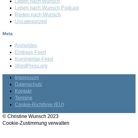
Leben nach Wunsch
Leben nach Wunsch Podcast
Reden nach Wunsch
Uncategorized
Meta
Anmelden
Eintrags-Feed
Kommentar-Feed
WordPress.org
Impressum
Datenschutz
Kontakt
Termine
Cookie-Richtlinie (EU)
© Christine Wunsch 2023
Cookie-Zustimmung verwalten