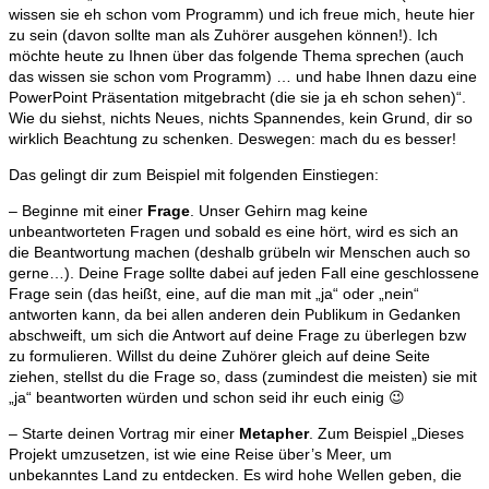
wissen sie eh schon vom Programm) und ich freue mich, heute hier
zu sein (davon sollte man als Zuhörer ausgehen können!). Ich
möchte heute zu Ihnen über das folgende Thema sprechen (auch
das wissen sie schon vom Programm) … und habe Ihnen dazu eine
PowerPoint Präsentation mitgebracht (die sie ja eh schon sehen)“.
Wie du siehst, nichts Neues, nichts Spannendes, kein Grund, dir so
wirklich Beachtung zu schenken. Deswegen: mach du es besser!
Das gelingt dir zum Beispiel mit folgenden Einstiegen:
– Beginne mit einer
Frage
. Unser Gehirn mag keine
unbeantworteten Fragen und sobald es eine hört, wird es sich an
die Beantwortung machen (deshalb grübeln wir Menschen auch so
gerne…). Deine Frage sollte dabei auf jeden Fall eine geschlossene
Frage sein (das heißt, eine, auf die man mit „ja“ oder „nein“
antworten kann, da bei allen anderen dein Publikum in Gedanken
abschweift, um sich die Antwort auf deine Frage zu überlegen bzw
zu formulieren. Willst du deine Zuhörer gleich auf deine Seite
ziehen, stellst du die Frage so, dass (zumindest die meisten) sie mit
„ja“ beantworten würden und schon seid ihr euch einig 😉
– Starte deinen Vortrag mir einer
Metapher
. Zum Beispiel „Dieses
Projekt umzusetzen, ist wie eine Reise über’s Meer, um
unbekanntes Land zu entdecken. Es wird hohe Wellen geben, die