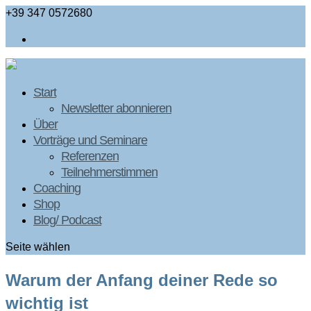
+39 347 0572680
info@christinewunsch.com
Newsletter
Start
Newsletter abonnieren
Über
Vorträge und Seminare
Referenzen
Teilnehmerstimmen
Coaching
Shop
Blog/ Podcast
Seite wählen
Warum der Anfang deiner Rede so
wichtig ist