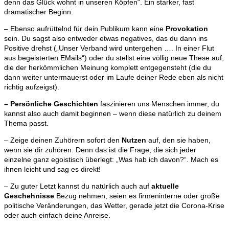
denn das Glück wohnt in unseren Köpfen“. Ein starker, fast
dramatischer Beginn.
– Ebenso aufrüttelnd für dein Publikum kann eine
Provokation
sein. Du sagst also entweder etwas negatives, das du dann ins
Positive drehst („Unser Verband wird untergehen …. In einer Flut
aus begeisterten EMails“) oder du stellst eine völlig neue These auf,
die der herkömmlichen Meinung komplett entgegensteht (die du
dann weiter untermauerst oder im Laufe deiner Rede eben als nicht
richtig aufzeigst).
– Persönliche Geschichten
faszinieren uns Menschen immer, du
kannst also auch damit beginnen – wenn diese natürlich zu deinem
Thema passt.
– Zeige deinen Zuhörern sofort den
Nutzen
auf, den sie haben,
wenn sie dir zuhören. Denn das ist die Frage, die sich jeder
einzelne ganz egoistisch überlegt: „Was hab ich davon?“. Mach es
ihnen leicht und sag es direkt!
– Zu guter Letzt kannst du natürlich auch auf
aktuelle
Geschehnisse
Bezug nehmen, seien es firmeninterne oder große
politische Veränderungen, das Wetter, gerade jetzt die Corona-Krise
oder auch einfach deine Anreise.