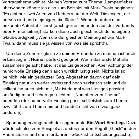
Vortragsthema wählst. Meinen Vortrag zum Thema „Lampenfieber
überwinden könnte ich also zum Beispiel mit Mark Twain beginnen:
“Es gibt nur zwei Arten von Rednern auf der Welt. Diejenigen, die
nervös sind und diejenigen, die lügen.”. Wenn du dabei eine
bekannte Autorität zitierst (auch gerne jemanden aus der Verbands-
oder Firmenleitung) stärken diese auch gleich noch deine eigene
Glaubwürdigkeit („Wenn die der gleichen Meinung ist wie Mark
Twain, dann muss sie ja wissen von was sie spricht!“).
– Um deine Zuhörer gleich zu deinen Freunden zu machen ist auch
ei Einstieg mit
Humor
perfekt geeignet. Wenn das erste Mal alle
zusammen gelacht habe, ist das Eis gebrochen. Aber Achtung: der
humorvolle Einstieg dann auch wirklich lustig sein. Nichts ist so
peinlich, wie ein geplatzter Gag. Abgesehen davon darf dein
Einstieg natürlich weder verletzend noch sexistisch sein und du
solltest ihn auch nicht mit „Mir ist da mal was Lustiges passiert…“
ankündigen und schon gar nicht mit „Nun aber zum Thema“
beenden (der humorvolle Einstieg passt schließlich zum Thema
bzw. führt zum Thema hin und handelt nicht von etwas ganz
anderem).
– Spannung erzeugt auch der sogenannte
Ein-Wort Einstieg.
Dazu
würde ich also zum Beispiel als erstes nur den Begriff „Glück“ in den
Raum stellen und dann fortfahren „Glück ist Entscheidungssache,